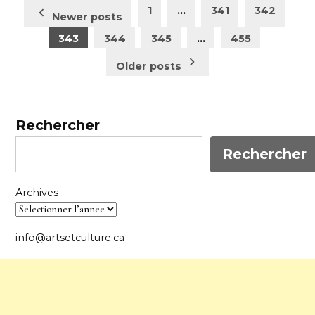
Pagination
1
…
341
342
Newer posts
des
343
344
345
…
455
publications
Older posts
Rechercher
Rechercher
Archives
info@artsetculture.ca