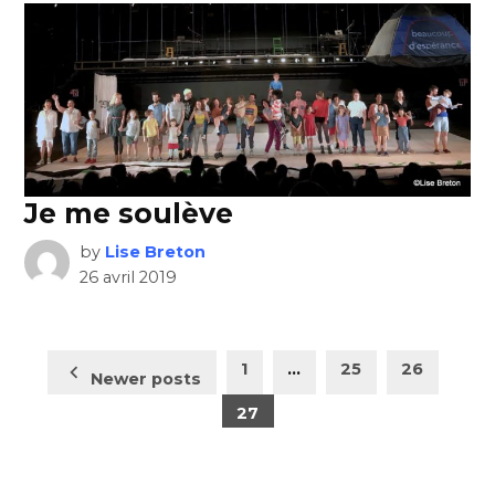
Je me soulève
by
Lise Breton
26 avril 2019
Pagination
1
…
25
26
Newer posts
des
27
publications