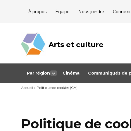
Skip
À propos
Équipe
Nous joindre
Connexi
to
content
Arts et culture
Journalisme
bénévole qui
couvre les
événements
culturels au
Québec
Par région
Cinéma
Communiqués de p
Open
dropdown
Accueil
»
Politique de cookies (CA)
menu
Politique de coo