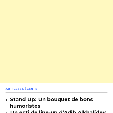
ARTICLES RÉCENTS
Stand Up: Un bouquet de bons
humoristes
Un esti de line-up d’Adib Alkhalidey