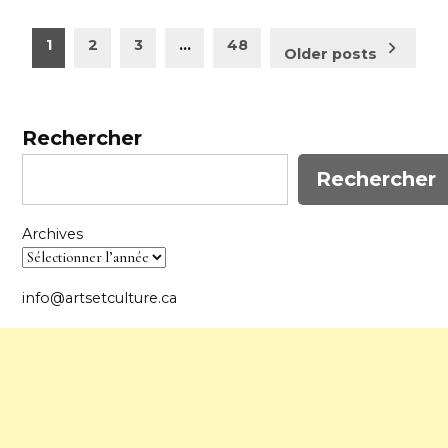
Pagination
1
2
3
…
48
Older posts
des
publications
Rechercher
Rechercher
Archives
info@artsetculture.ca