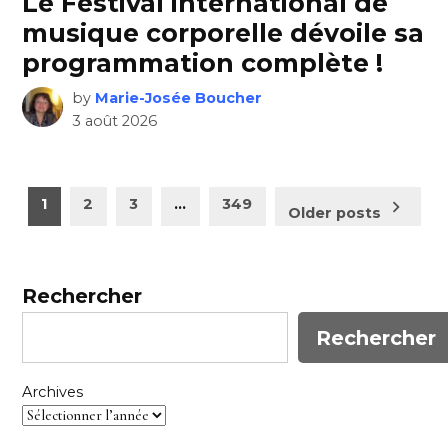
Le Festival international de
musique corporelle dévoile sa
programmation complète !
by
Marie-Josée Boucher
3 août 2026
Pagination
1
2
3
…
349
Older posts
des
publications
Rechercher
Rechercher
Archives