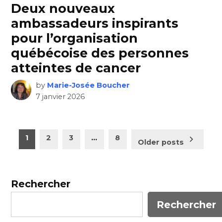
Deux nouveaux
ambassadeurs inspirants
pour l’organisation
québécoise des personnes
atteintes de cancer
by
Marie-Josée Boucher
7 janvier 2026
Pagination
1
2
3
…
8
Older posts
des
publications
Rechercher
Rechercher