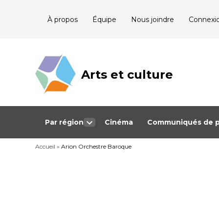
Skip
À propos
Équipe
Nous joindre
Connexi
to
content
Arts et culture
Journalisme
bénévole qui
couvre les
événements
culturels au
Québec
Par région
Cinéma
Communiqués de p
Open
dropdown
Accueil
»
Arion Orchestre Baroque
menu