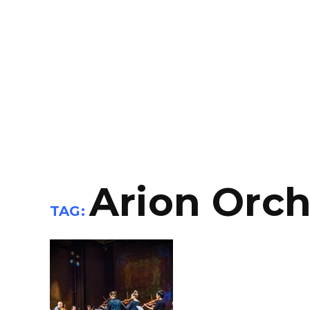
Arion Orc
TAG: