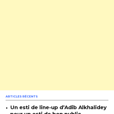
ARTICLES RÉCENTS
Un esti de line-up d’Adib Alkhalidey
pour un esti de bon public