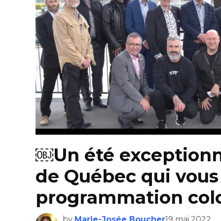
￼Un été exceptionne
de Québec qui vous
programmation colo
by
Marie-Josée Boucher
19 mai 2022