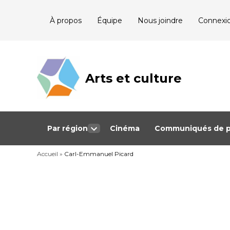
Skip
À propos
Équipe
Nous joindre
Connexi
to
content
Arts et culture
Journalisme
bénévole qui
couvre les
événements
culturels au
Québec
Par région
Cinéma
Communiqués de p
Open
dropdown
Accueil
»
Carl-Emmanuel Picard
menu