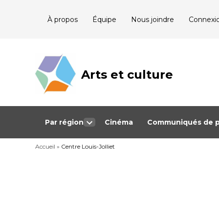
Skip
À propos
Équipe
Nous joindre
Connexi
to
content
Arts et culture
Journalisme
bénévole qui
couvre les
événements
culturels au
Québec
Par région
Cinéma
Communiqués de p
Open
dropdown
Accueil
»
Centre Louis-Jolliet
menu