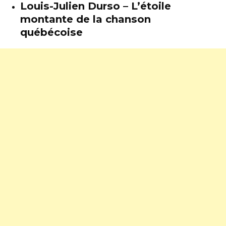
Louis-Julien Durso – L’étoile
montante de la chanson
québécoise