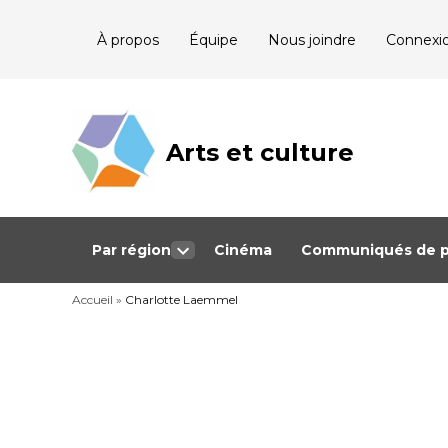
Skip
À propos
Équipe
Nous joindre
Connexi
to
content
Arts et culture
Journalisme
bénévole qui
couvre les
événements
culturels au
Québec
Par région
Cinéma
Communiqués de p
Open
dropdown
Accueil
»
Charlotte Laemmel
menu