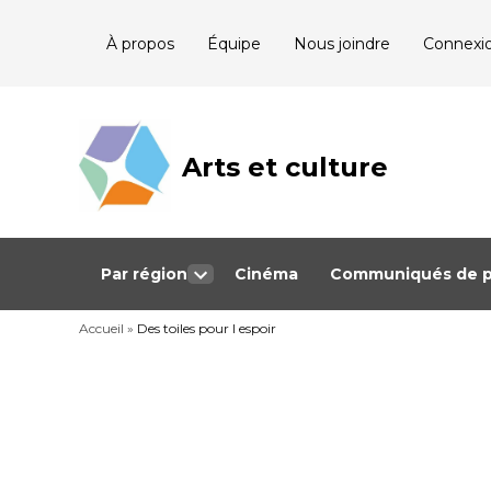
Skip
À propos
Équipe
Nous joindre
Connexi
to
content
Arts et culture
Journalisme
bénévole qui
couvre les
événements
culturels au
Québec
Par région
Cinéma
Communiqués de p
Open
dropdown
Accueil
»
Des toiles pour l espoir
menu