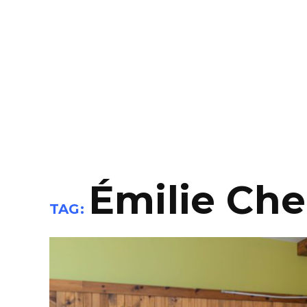
Émilie Ch
TAG: