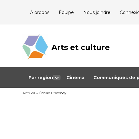
Skip
À propos
Équipe
Nous joindre
Connexi
to
content
Arts et culture
Journalisme
bénévole qui
couvre les
événements
culturels au
Québec
Par région
Cinéma
Communiqués de p
Open
dropdown
Accueil
»
Émilie Cheeney
menu