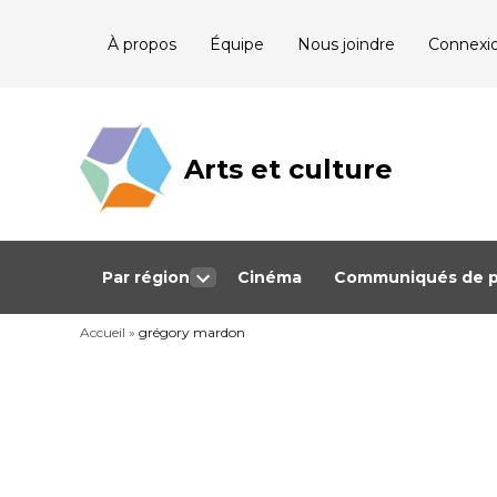
Skip
À propos
Équipe
Nous joindre
Connexi
to
content
Arts et culture
Journalisme
bénévole qui
couvre les
événements
culturels au
Québec
Par région
Cinéma
Communiqués de p
Open
dropdown
Accueil
»
grégory mardon
menu