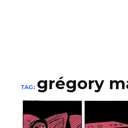
grégory m
TAG: