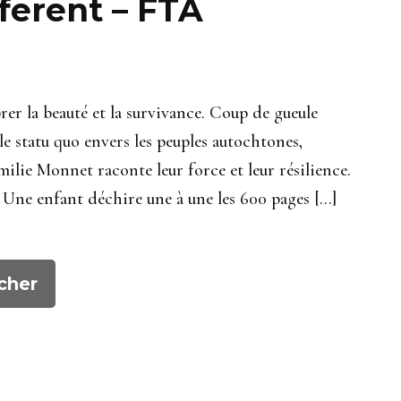
fferent – FTA
er la beauté et la survivance. Coup de gueule
e statu quo envers les peuples autochtones,
ilie Monnet raconte leur force et leur résilience.
Une enfant déchire une à une les 600 pages […]
cher