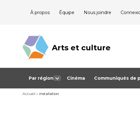
Skip
À propos
Équipe
Nous joindre
Connexi
to
content
Arts et culture
Journalisme
bénévole qui
couvre les
événements
culturels au
Québec
Par région
Cinéma
Communiqués de p
Open
dropdown
Accueil
»
installation
menu