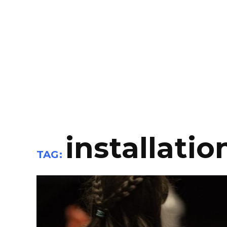
installatio
TAG: