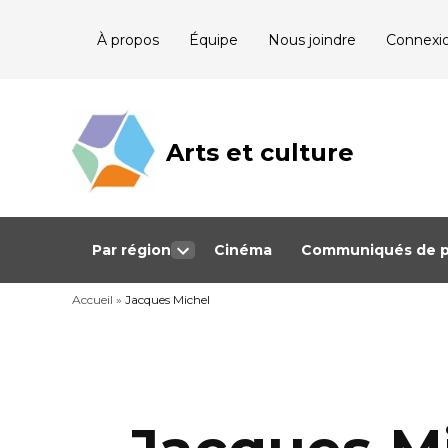
Skip
À propos
Équipe
Nous joindre
Connexi
to
content
Arts et culture
Journalisme
bénévole qui
couvre les
événements
culturels au
Québec
Par région
Cinéma
Communiqués de p
Open
dropdown
Accueil
»
Jacques Michel
menu