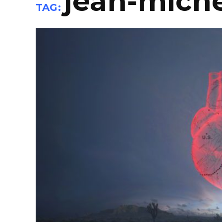
jean-miche
TAG: