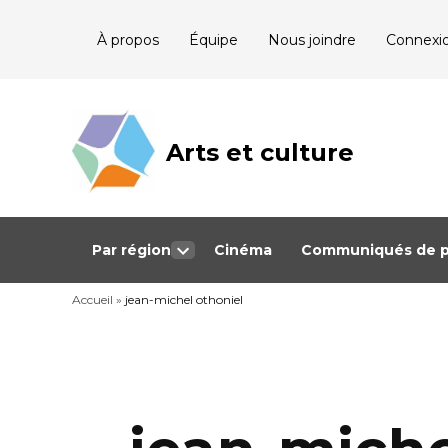
Skip
À propos
Équipe
Nous joindre
Connexi
to
content
Arts et culture
Journalisme
bénévole qui
couvre les
événements
culturels au
Québec
Par région
Cinéma
Communiqués de p
Open
dropdown
Accueil
»
jean-michel othoniel
menu