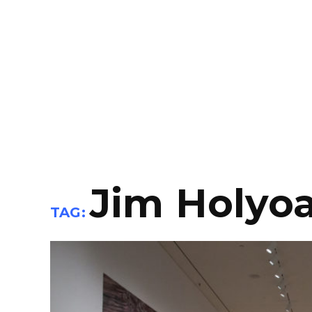
Jim Holyo
TAG: