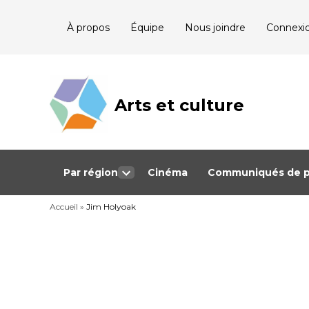
Skip
À propos
Équipe
Nous joindre
Connexi
to
content
Arts et culture
Journalisme
bénévole qui
couvre les
événements
culturels au
Québec
Par région
Cinéma
Communiqués de p
Open
dropdown
Accueil
»
Jim Holyoak
menu