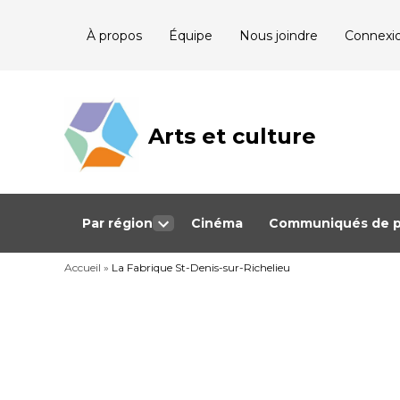
Skip
À propos
Équipe
Nous joindre
Connexi
to
content
Arts et culture
Journalisme
bénévole qui
couvre les
événements
culturels au
Québec
Par région
Cinéma
Communiqués de p
Open
dropdown
Accueil
»
La Fabrique St-Denis-sur-Richelieu
menu