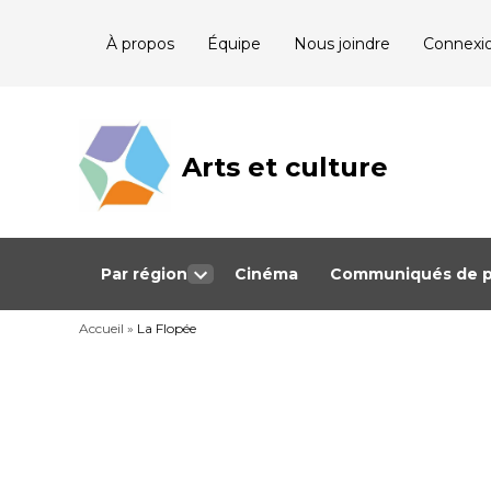
Skip
À propos
Équipe
Nous joindre
Connexi
to
content
Arts et culture
Journalisme
bénévole qui
couvre les
événements
culturels au
Québec
Par région
Cinéma
Communiqués de p
Open
dropdown
Accueil
»
La Flopée
menu