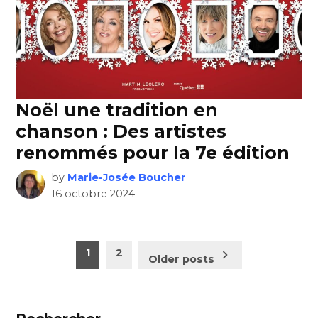
Noël une tradition en
chanson : Des artistes
renommés pour la 7e édition
by
Marie-Josée Boucher
16 octobre 2024
Pagination
1
2
Older posts
des
publications