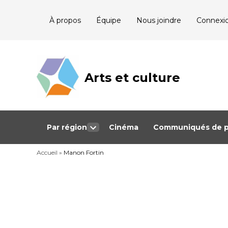
Skip
À propos
Équipe
Nous joindre
Connexi
to
content
Arts et culture
Journalisme
bénévole qui
couvre les
événements
culturels au
Québec
Par région
Cinéma
Communiqués de p
Open
dropdown
Accueil
»
Manon Fortin
menu