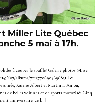
t Miller Lite Québec
anche 5 mai à 17h.
olides à couper le souffle! Galerie photos @Lise
411@N07/albums/72157706904696831 Les
me année, Karine Albert et Martin D’Anjou,
nés de belles voitures et de sports motorisés.Cinq
ment anniversaire, ce […]