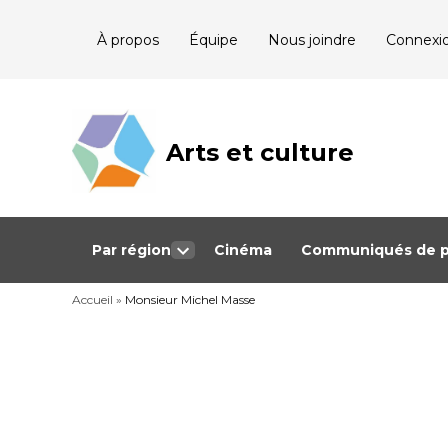
Skip
À propos
Équipe
Nous joindre
Connexi
to
content
Arts et culture
Journalisme
bénévole qui
couvre les
événements
culturels au
Québec
Par région
Cinéma
Communiqués de p
Open
dropdown
Accueil
»
Monsieur Michel Masse
menu