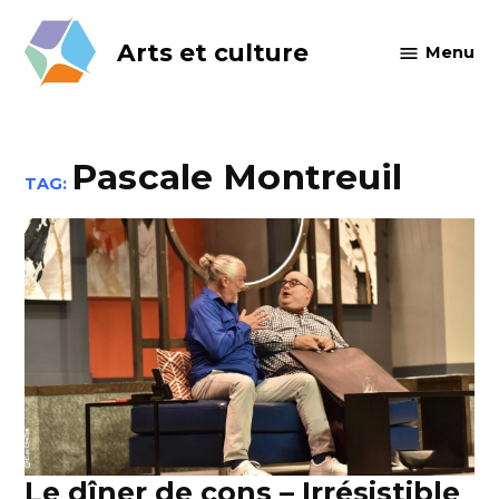
Skip
to
Arts et culture
Menu
content
Pascale Montreuil
TAG:
Le dîner de cons – Irrésistible