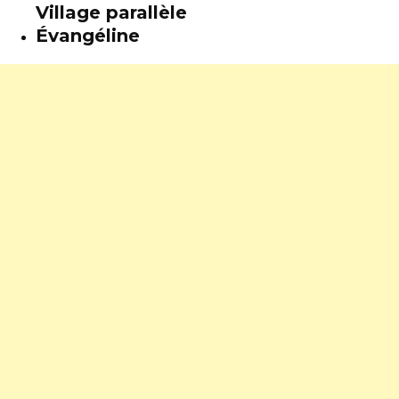
Village parallèle
Évangéline