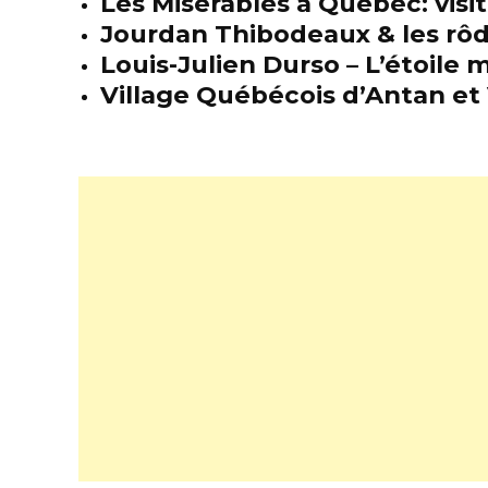
Les Misérables à Québec: visit
Jourdan Thibodeaux & les rôda
Louis-Julien Durso – L’étoil
Village Québécois d’Antan et 