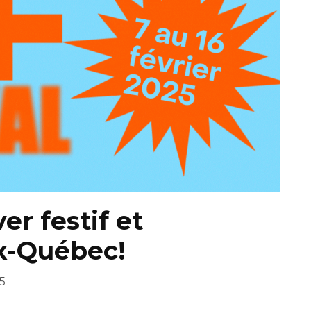
er festif et
ux-Québec!
5