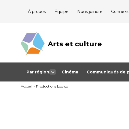
Skip
À propos
Équipe
Nous joindre
Connexi
to
content
Arts et culture
Journalisme
bénévole qui
couvre les
événements
culturels au
Québec
Par région
Cinéma
Communiqués de p
Open
dropdown
Accueil
»
Productions Logico
menu