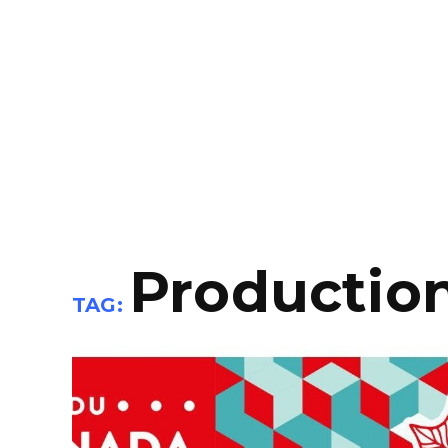
Productio
TAG: