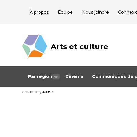
Skip
À propos
Équipe
Nous joindre
Connexi
to
content
Arts et culture
Journalisme
bénévole qui
couvre les
événements
culturels au
Québec
Par région
Cinéma
Communiqués de p
Open
dropdown
Accueil
»
Quai Bell
menu