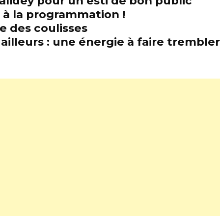
alidey pour un esti de bon public
t à la programmation !
e des coulisses
illeurs : une énergie à faire trembl