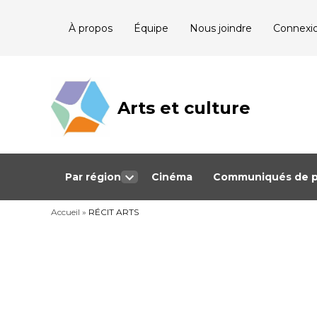
Skip
À propos
Équipe
Nous joindre
Connexi
to
content
Arts et culture
Journalisme
bénévole qui
couvre les
événements
culturels au
Québec
Par région
Cinéma
Communiqués de p
Open
dropdown
Accueil
»
RÉCIT ARTS
menu