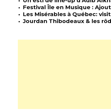
Un esti de line-up d’Adib Alkh
Festival Île en Musique : Ajou
Les Misérables à Québec: visit
Jourdan Thibodeaux & les rôda