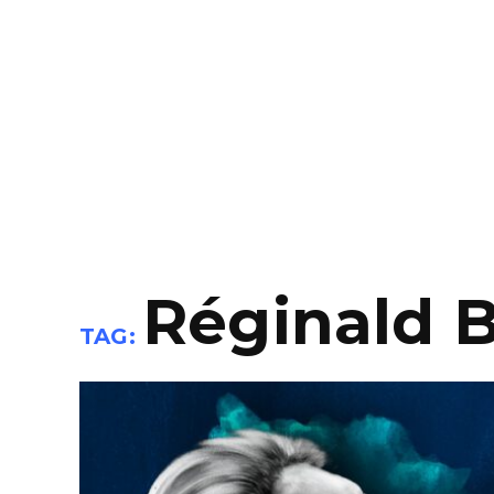
Réginald 
TAG: