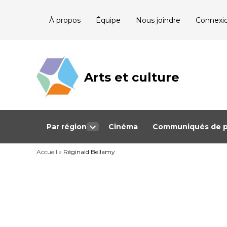
Skip
À propos
Équipe
Nous joindre
Connexi
to
content
Arts et culture
Journalisme
bénévole qui
couvre les
événements
culturels au
Québec
Par région
Cinéma
Communiqués de p
Open
dropdown
Accueil
»
Réginald Bellamy
menu