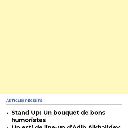
ARTICLES RÉCENTS
Stand Up: Un bouquet de bons
humoristes
Un esti de line-up d’Adib Alkhalidey