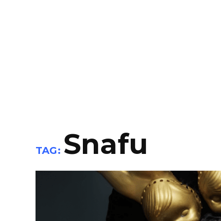
Snafu
TAG: