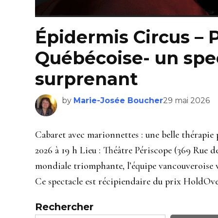
Épidermis Circus –
Québécoise- un spe
surprenant
by
Marie-Josée Boucher
29 mai 2026
Cabaret avec marionnettes : une belle thérapie pa
2026 à 19 h Lieu : Théâtre Périscope (369 Rue 
mondiale triomphante, l’équipe vancouveroise vi
Ce spectacle est récipiendaire du prix HoldOve
Rechercher