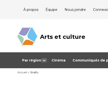
Skip
À propos
Équipe
Nous joindre
Connexi
to
content
Arts et culture
Journalisme
bénévole qui
couvre les
événements
culturels au
Québec
Par région
Cinéma
Communiqués de p
Open
dropdown
Accueil
»
Snafu
menu