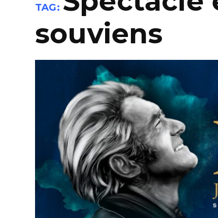
Spectacle 
TAG:
souviens