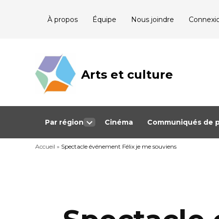
Skip
À propos
Équipe
Nous joindre
Connexi
to
content
Arts et culture
Journalisme
bénévole qui
couvre les
événements
culturels au
Québec
Par région
Cinéma
Communiqués de p
Open
dropdown
Accueil
»
Spectacle événement Félix je me souviens
menu