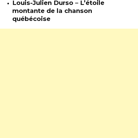
Louis-Julien Durso – L’étoile
montante de la chanson
québécoise