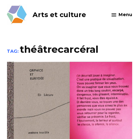
Skip
to
Arts et culture
Menu
content
théâtrecarcéral
TAG: