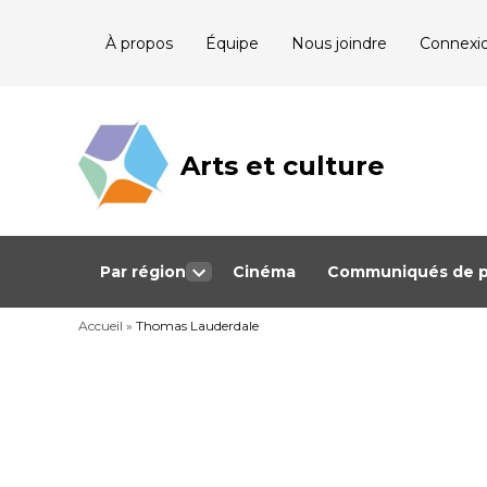
Skip
À propos
Équipe
Nous joindre
Connexi
to
content
Arts et culture
Journalisme
bénévole qui
couvre les
événements
culturels au
Québec
Par région
Cinéma
Communiqués de p
Open
dropdown
Accueil
»
Thomas Lauderdale
menu