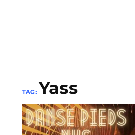
Yass
TAG: