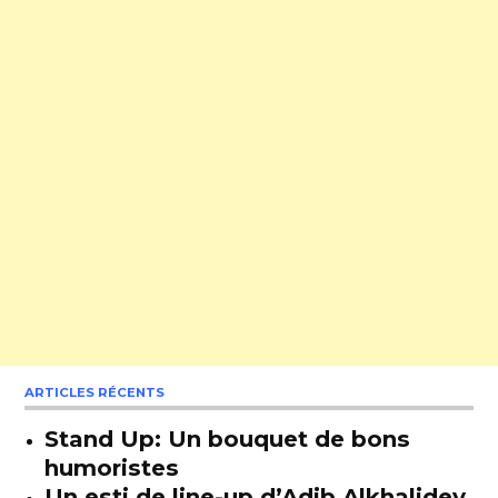
ARTICLES RÉCENTS
Stand Up: Un bouquet de bons
humoristes
Un esti de line-up d’Adib Alkhalidey