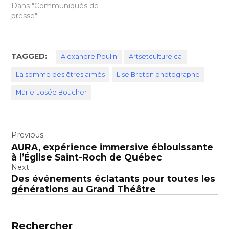
Dans "Communiqués de
presse"
TAGGED:
Alexandre Poulin
Artsetculture.ca
La somme des êtres aimés
Lise Breton photographe
Marie-Josée Boucher
Navigation
Previous
AURA, expérience immersive éblouissante
de
à l’Église Saint-Roch de Québec
l’article
Next
Des événements éclatants pour toutes les
générations au Grand Théâtre
Rechercher