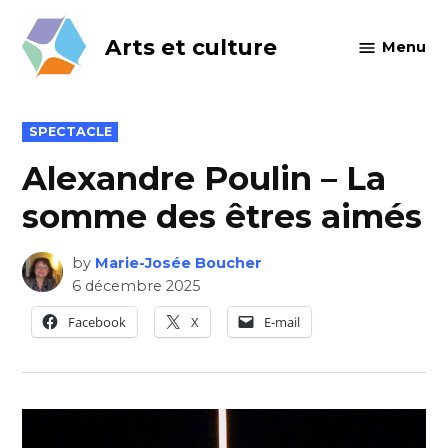
Skip
to
Arts et culture
Menu
content
POSTED
SPECTACLE
IN
Alexandre Poulin – La
somme des êtres aimés
by
Marie-Josée Boucher
6 décembre 2025
Facebook
X
E-mail