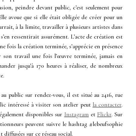
asion, peindre devant public, c’est seulement pour
le avoue que si elle était obligée de créer pour un
ait, à la limite, travailler à plusieurs artistes dans
s’en ressentirait assurément. L’acte de création est
 une fois la création terminée, s’apprécie en présence
r son travail une fois l’œuvre terminée, jamais en
ander jusqu’à 170 heures à réaliser, de nombreux
e.
u public sur rendez-vous, il est situé au 2416, rue
c intéressé à visiter son atelier peut
la contacter
.
 également disponibles sur
Instagram
et
Flickr
. Sur
ectionneurs peuvent suivre le hashtag #lebeufsophie
 diffusées sur ce réseau social.