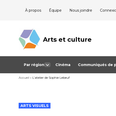
Skip
À propos
Équipe
Nous joindre
Connexi
to
content
Arts et culture
Journalisme
bénévole qui
couvre les
événements
culturels au
Québec
Par région
Cinéma
Communiqués de p
Open
dropdown
Accueil
»
L’atelier de Sophie Lebeuf
menu
POSTED
ARTS VISUELS
IN