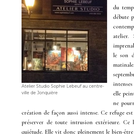
du temps
débute p
contempl
atelier
imprenabl
le son 
matinale
septembr
intenses
Atelier Studio Sophie Lebeuf au centre-
ville de Jonquière
elle pei
ne pourr
création de façon aussi intense. Ce refuge es
préserver de toute intrusion extérieure. Ce 
quiétude. Elle vit donc pleinement le bien-être