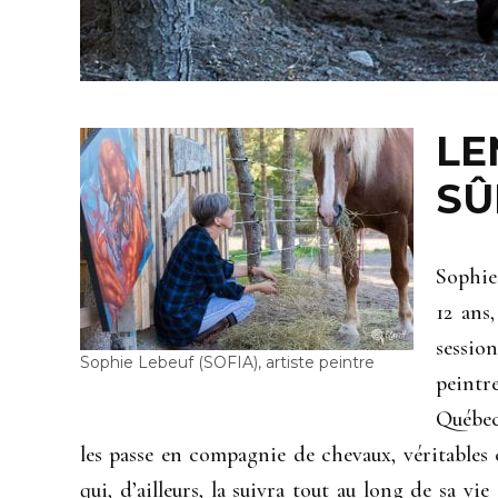
L
SÛ
Sophie
12 ans
sessio
Sophie Lebeuf (SOFIA), artiste peintre
peintr
Québec
les passe en compagnie de chevaux, véritables c
qui, d’ailleurs, la suivra tout au long de sa v