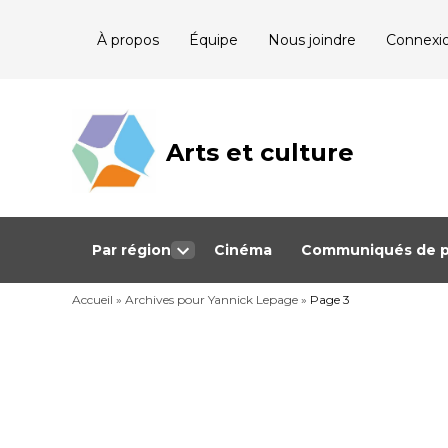
Skip
À propos
Équipe
Nous joindre
Connexi
to
content
Arts et culture
Journalisme
bénévole qui
couvre les
événements
culturels au
Québec
Par région
Cinéma
Communiqués de p
Open
dropdown
Accueil
»
Archives pour Yannick Lepage
menu
»
Page 3