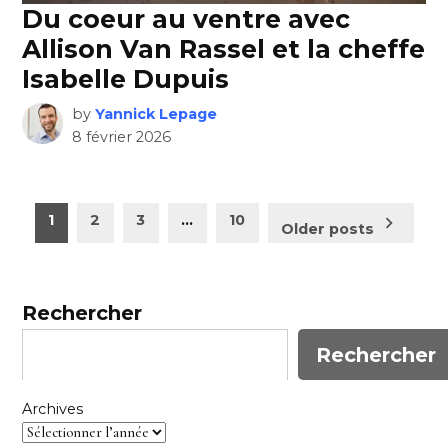
Du coeur au ventre avec
Allison Van Rassel et la cheffe
Isabelle Dupuis
by
Yannick Lepage
8 février 2026
Pagination
1
2
3
…
10
Older posts
des
publications
Rechercher
Rechercher
Archives