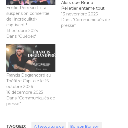
Alors que Bruno
Émilie Perreault «La
Pelletier entame tout
suspension consentie
juste les représentations
13 novembre 2025
de l’incrédulité»
de son nouveau
Dans "Communiqués de
captivant !
spectacle, 3 & Moi, Zinc
presse"
13 octobre 2025
Productions se réjouit
Dans "Québec"
d'annoncer que
l'interprète sera de
passage à la Salle
Albert-Rousseau le
samedi 25 avril 2026.
Pensé comme un…
Francis Degrandpré au
Théâtre Capitole le 15
octobre 2026
16 décembre 2025
Dans "Communiqués de
presse"
TAGGED:
Artsetculture.ca
Bonsoir Bonsoir