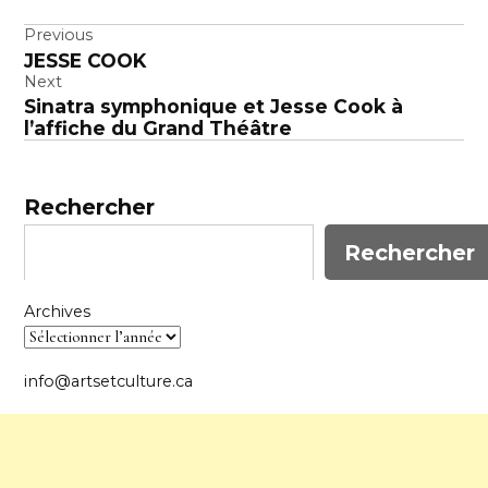
Bonhomme,…
Navigation
Previous
JESSE COOK
de
Next
l’article
Sinatra symphonique et Jesse Cook à
l’affiche du Grand Théâtre
Rechercher
Rechercher
Archives
info@artsetculture.ca