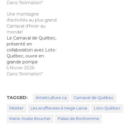
Dans "Animation"
Une montagne
d’activités au plus grand
Carnaval d’hiver au
monde!
Le Carnaval de Québec,
présenté en
collaboration avec Loto-
Québec, ouvre en
grande pompe
ce vendredi 6
5 février 2026
février, dès 17 h (dès 12
Dans "Animation"
h pour Gougoune et
doudoune). Il propose
près d’une centaine
TAGGED:
d’activités dont la
Artsetculture.ca
Carnaval de Québec
grande majorité sont
l'Atelier
Les souffleuses à neige Larue
Loto-Québec
accessibles avec
l’Effigie. Spectacles
Marie-Josée Boucher
Palais de Bonhomme
musicaux, Défilés de
nuit, sculptures de
glace, Palais de