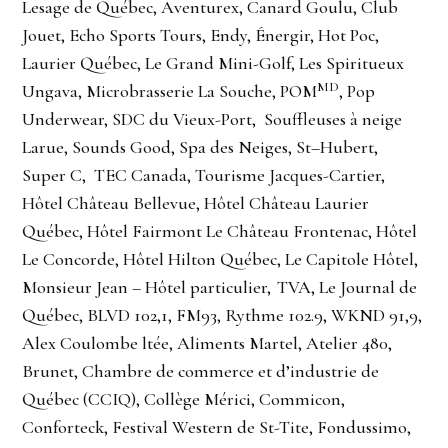
Lesage de Québec, Aventurex, Canard Goulu, Club
Jouet, Echo Sports Tours, Endy, Énergir, Hot Poc,
Laurier Québec, Le Grand Mini-Golf, Les Spiritueux
MD
Ungava, Microbrasserie La Souche, POM
, Pop
Underwear, SDC du Vieux-Port, Souffleuses à neige
Larue, Sounds Good, Spa des Neiges, St–Hubert,
Super C, TEC Canada, Tourisme Jacques-Cartier,
Hôtel Château Bellevue, Hôtel Château Laurier
Québec, Hôtel Fairmont Le Château Frontenac, Hôtel
Le Concorde, Hôtel Hilton Québec, Le Capitole Hôtel,
Monsieur Jean – Hôtel particulier, TVA, Le Journal de
Québec, BLVD 102,1, FM93, Rythme 102.9, WKND 91,9,
Alex Coulombe ltée, Aliments Martel, Atelier 480,
Brunet, Chambre de commerce et d’industrie de
Québec (CCIQ), Collège Mérici, Commicon,
Conforteck, Festival Western de St-Tite, Fondussimo,