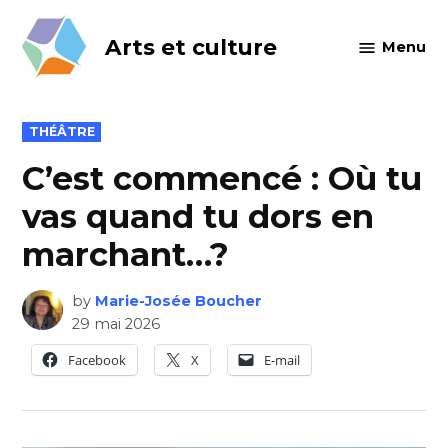
Skip
to
Arts et culture
Menu
content
POSTED
THÉÂTRE
IN
C’est commencé : Où tu
vas quand tu dors en
marchant…?
by
Marie-Josée Boucher
29 mai 2026
Facebook
X
E-mail