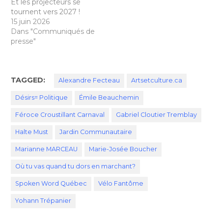
Et les projecteurs se
tournent vers 2027 !
15 juin 2026
Dans "Communiqués de
presse"
TAGGED:
Alexandre Fecteau
Artsetculture.ca
Désirs= Politique
Émile Beauchemin
Féroce Croustillant Carnaval
Gabriel Cloutier Tremblay
Halte Must
Jardin Communautaire
Marianne MARCEAU
Marie-Josée Boucher
Où tu vas quand tu dors en marchant?
Spoken Word Québec
Vélo Fantôme
Yohann Trépanier