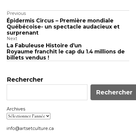
Navigation
Previous
Épidermis Circus – Première mondiale
de
Québécoise- un spectacle audacieux et
l’article
surprenant
Next
La Fabuleuse Histoire d’un
Royaume franchit le cap du 1.4 millions de
billets vendus !
Rechercher
Rechercher
Archives
info@artsetculture.ca