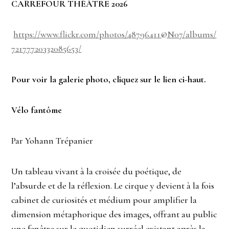
CARREFOUR THÉÂTRE 2026
https://www.flickr.com/photos/48796411@N07/albums/
72177720332085653/
Pour voir la galerie photo, cliquez sur le lien ci-haut.
Vélo fantôme
Par Yohann Trépanier
Un tableau vivant à la croisée du poétique, de
l’absurde et de la réflexion. Le cirque y devient à la fois
cabinet de curiosités et médium pour amplifier la
dimension métaphorique des images, offrant au public
une fenêtre sur le quotidien surréel existant après la