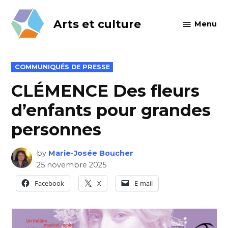
Skip
to
Arts et culture
Menu
content
POSTED
COMMUNIQUÉS DE PRESSE
IN
CLÉMENCE Des fleurs
d’enfants pour grandes
personnes
by
Marie-Josée Boucher
25 novembre 2025
Facebook
X
E-mail