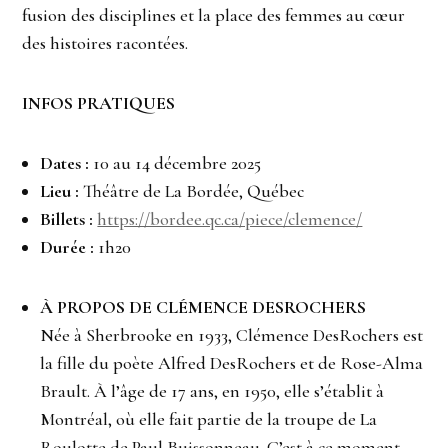
fusion des disciplines et la place des femmes au cœur
des histoires racontées.
INFOS PRATIQUES
Dates :
10 au 14 décembre 2025
Lieu :
Théâtre de La Bordée, Québec
Billets :
https://bordee.qc.ca/piece/clemence/
Durée :
1h20
À PROPOS DE CLÉMENCE DESROCHERS
Née à Sherbrooke en 1933, Clémence DesRochers est
la fille du poète Alfred DesRochers et de Rose-Alma
Brault. À l’âge de 17 ans, en 1950, elle s’établit à
Montréal, où elle fait partie de la troupe de La
Roulotte de Paul Buissonneau. C’est à ce moment