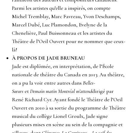
Parmi les artistes qu’elle a inspirés, on compte
Michel Tremblay, Marc Favreau, Yvon Deschamps,
Marcel Dubé, Luc Plamondon, Evelyne de la
Chenelière, Paul Buissonneau et les artistes du
Théâtre de l’Oeil Ouvert pour ne nommer que ceux-
là!
À PROPOS DE JADE BRUNEAU
Jade est diplômée, en interprétation, de l’École
nationale de théâtre du Canada en 2013. Au théâtre,
on a pu la voir entre autres dans
Belles-
Sœurs
et
Demain matin Montréal m’attend
dirigé par
René Richard Cyr. Ayant fondé le Théâtre de l’Oeil
Ouvert en 2010 à sa sortie du programme de Théâtre
musical du collège Lionel Groulx, Jade signe
plusieurs mises en scène au sein de la compagnie et
ailleurs, dont
Clémence
,
La Corriveau – La soif des