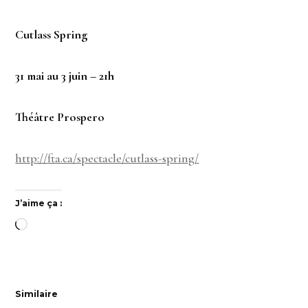
Cutlass Spring
31 mai au 3 juin – 21h
Théâtre Prospero
http://fta.ca/spectacle/cutlass-spring/
J’aime ça :
Chargement…
Similaire