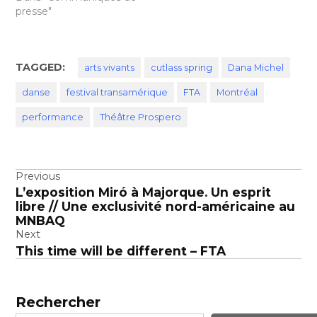
presse"
TAGGED:
arts vivants
cutlass spring
Dana Michel
danse
festival transamérique
FTA
Montréal
performance
Théâtre Prospero
Navigation
Previous
L’exposition Miró à Majorque. Un esprit
de
libre // Une exclusivité nord-américaine au
l’article
MNBAQ
Next
This time will be different – FTA
Rechercher