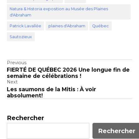
Natura & Historia exposition au Musée des Plaines
d'Abraham
Patrick Lavallée
plaines d'Abraham
Québec
Sautozieux
Navigation
Previous
FIERTÉ DE QUÉBEC 2026 Une longue fin de
de
semaine de célébrations !
l’article
Next
Les saumons de la Mitis : À voir
absolument!
Rechercher
Rechercher