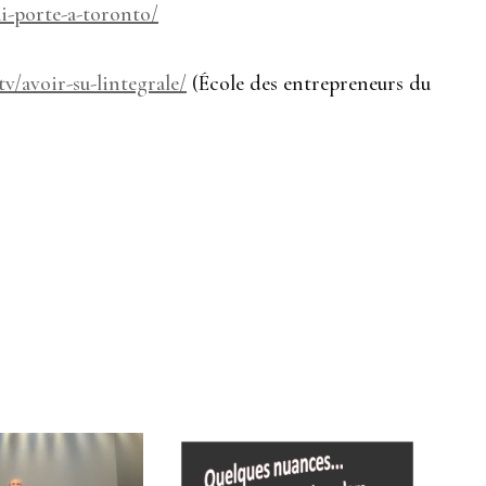
ui-porte-a-toronto/
tv/avoir-su-lintegrale/
(École des entrepreneurs du