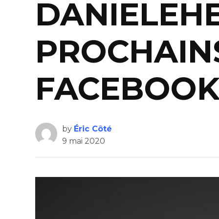
DANIELEHE
PROCHAINS
FACEBOO
by
Éric Côté
9 mai 2020