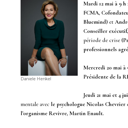
Mardi 12 mai à 9 h
FCMA, Cofondateur
Bluemind)
et
André
Conseiller exécuti
période de crise
(P
professionnels agr
Mercredi 20 mai à 
Présidente de la 
Daniele Henkel
Jeudi 21 mai et 4 ju
mentale avec
le psychologue Nicolas Chevrier
l’organisme Revivre, Martin Enault.