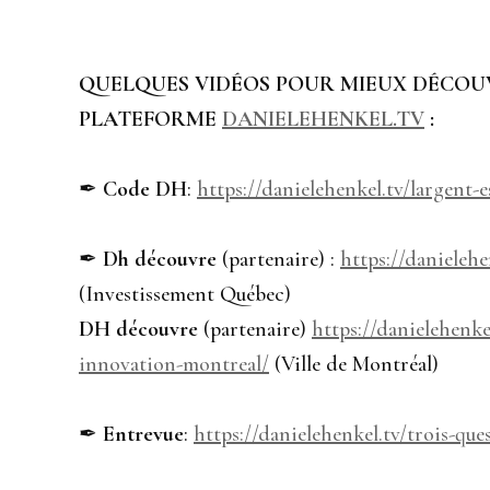
QUELQUES VIDÉOS POUR MIEUX DÉCOUV
PLATEFORME
DANIELEHENKEL.TV
:
✒︎
Code DH
:
https://danielehenkel.tv/largent-e
✒︎
Dh découvre
(partenaire) :
https://danielehe
(Investissement Québec)
DH découvre
(partenaire)
https://danielehenke
innovation-montreal/
(Ville de Montréal)
✒︎
Entrevue
:
https://danielehenkel.tv/trois-qu