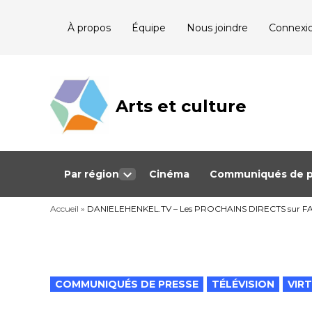
Skip
À propos
Équipe
Nous joindre
Connexi
to
content
Arts et culture
Journalisme
bénévole qui
couvre les
événements
culturels au
Québec
Par région
Cinéma
Communiqués de p
Open
dropdown
Accueil
»
DANIELEHENKEL.TV – Les PROCHAINS DIRECTS sur
menu
POSTED
COMMUNIQUÉS DE PRESSE
TÉLÉVISION
VIR
IN