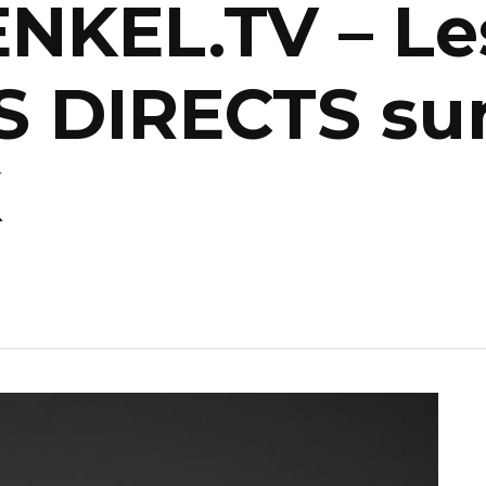
NKEL.TV – Le
 DIRECTS su
K