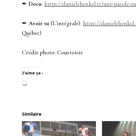
✒︎
Docu
:
https://danielehenkel.tv/une-parole-q
✒︎
Avoir su
(L’intégrale):
https://danielehenkel.
Québec)
Crédit photo: Courtoisie
J’aime ça :
Chargement…
Similaire