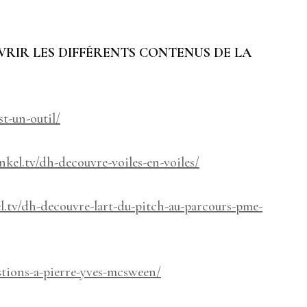
RIR LES DIFFÉRENTS CONTENUS DE LA
st-un-outil/
nkel.tv/dh-decouvre-voiles-en-voiles/
l.tv/dh-decouvre-lart-du-pitch-au-parcours-pme-
estions-a-pierre-yves-mcsween/