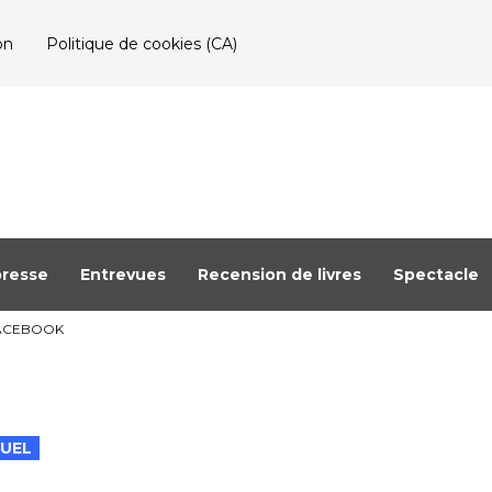
on
Politique de cookies (CA)
resse
Entrevues
Recension de livres
Spectacle
 FACEBOOK
TUEL