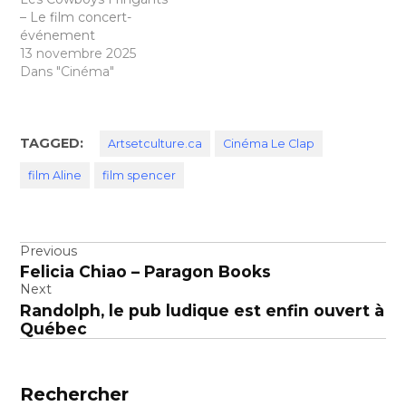
– Le film concert-
événement
13 novembre 2025
Dans "Cinéma"
TAGGED:
Artsetculture.ca
Cinéma Le Clap
film Aline
film spencer
Navigation
Previous
Felicia Chiao – Paragon Books
de
Next
l’article
Randolph, le pub ludique est enfin ouvert à
Québec
Rechercher