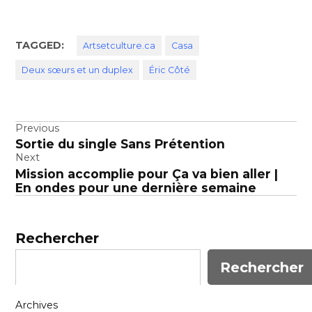
TAGGED:
Artsetculture.ca
Casa
Deux sœurs et un duplex
Éric Côté
Navigation
Previous
Sortie du single Sans Prétention
de
Next
l’article
Mission accomplie pour Ça va bien aller |
En ondes pour une dernière semaine
Rechercher
Rechercher
Archives